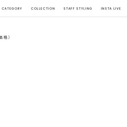
CATEGORY
COLLECTION
STAFF STYLING
INSTA LIVE
T価格）