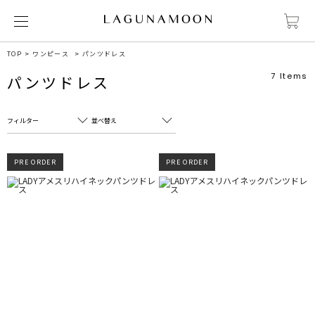
TOP
ワンピース
パンツドレス
7
Items
パンツドレス
フィルター
並べ替え
フリーワード
売れ筋順
PRE ORDER
PRE ORDER
新着順
CLOSE
おすすめ順
カテゴリ
高い順
サブカテゴリ
安い順
販売状況
カラー
すべて
すべて
ホワイト
ホワイト
グレー
グレー