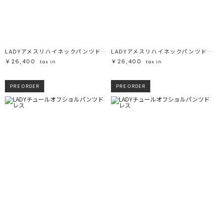
ブラック
ブラック
ブラウン
ブラウン
ベージュ
ベージュ
オレンジ
オレンジ
イエロー
イエロー
グリーン
グリーン
ブルー
ブルー
パープル
パープル
レッド
レッド
LADYアメスリハイネックパンツドレス
LADYアメスリハイネックパンツドレス
ピンク
ピンク
ミックス
ミックス
￥26,400
￥26,400
tax in
tax in
リセット
PRE ORDER
PRE ORDER
この条件で絞り込む