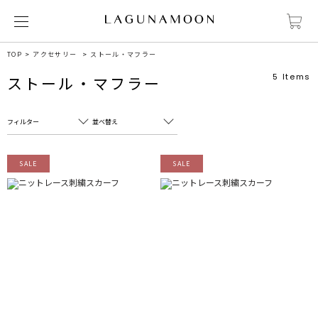
TOP
アクセサリー
ストール・マフラー
5
Items
ストール・マフラー
フィルター
並べ替え
フリーワード
売れ筋順
SALE
SALE
新着順
CLOSE
おすすめ順
カテゴリ
高い順
サブカテゴリ
安い順
販売状況
カラー
すべて
すべて
ホワイト
ホワイト
グレー
グレー