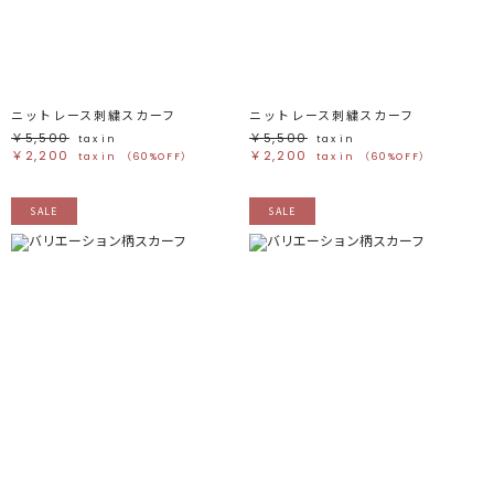
ブラック
ブラック
ブラウン
ブラウン
ベージュ
ベージュ
オレンジ
オレンジ
イエロー
イエロー
グリーン
グリーン
ブルー
ブルー
パープル
パープル
レッド
レッド
ニットレース刺繍スカーフ
ニットレース刺繍スカーフ
ピンク
ピンク
ミックス
ミックス
￥5,500
￥5,500
tax in
tax in
￥2,200
￥2,200
tax in
（60%OFF）
tax in
（60%OFF）
リセット
SALE
SALE
この条件で絞り込む