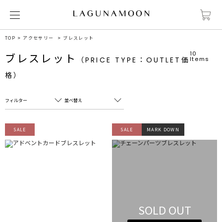
TOP
アクセサリー
ブレスレット
10
ブレスレット
（PRICE TYPE：OUTLET価
Items
格）
フィルター
並べ替え
フリーワード
売れ筋順
SALE
SALE
MARK DOWN
新着順
CLOSE
おすすめ順
カテゴリ
高い順
サブカテゴリ
安い順
販売状況
SOLD OUT
カラー
すべて
すべて