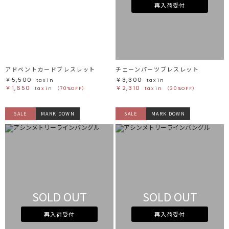
ホワイト
ホワイト
再入荷受付
グレー
グレー
ブラック
ブラック
ブラウン
ブラウン
ベージュ
ベージュ
オレンジ
オレンジ
イエロー
イエロー
グリーン
グリーン
ブルー
ブルー
パープル
パープル
レッド
レッド
アドベントカードブレスレット
チェーンパーツブレスレット
ピンク
ピンク
ミックス
ミックス
￥5,500
￥3,300
tax in
tax in
￥1,650
￥2,310
tax in
（70%OFF）
tax in
（30%OFF）
リセット
SALE
MARK DOWN
SALE
MARK DOWN
この条件で絞り込む
SOLD OUT
SOLD OUT
再入荷受付
再入荷受付