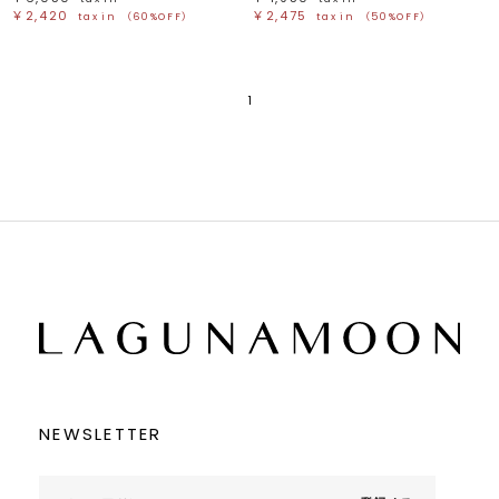
￥2,420
￥2,475
tax in
（60%OFF）
tax in
（50%OFF）
1
NEWSLETTER