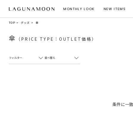
MONTHLY LOOK
NEW ITEMS
TOP
グッズ
傘
傘
（PRICE TYPE：OUTLET価格）
フィルター
並べ替え
条件に一