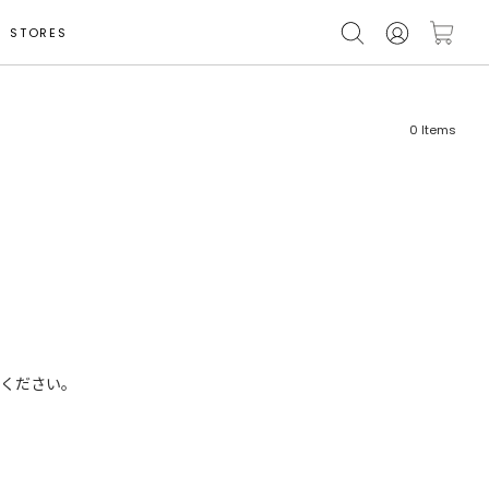
STORES
0
Items
フリーワード
売れ筋順
新着順
CLOSE
おすすめ順
ください。
カテゴリ
高い順
サブカテゴリ
安い順
販売状況