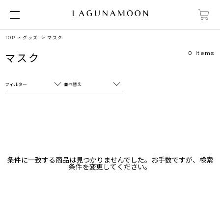
TOP
グッズ
マスク
0
Items
マスク
フィルター
並べ替え
フリーワード
売れ筋順
新着順
CLOSE
おすすめ順
カテゴリ
高い順
条件に一致する商品は見つかりませんでした。お手数ですが、検索
サブカテゴリ
条件を変更してください。
安い順
販売状況
カラー
すべて
すべて
ホワイト
ホワイト
グレー
グレー
ブラック
ブラック