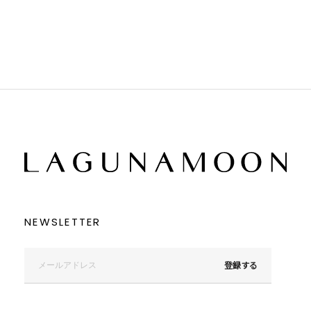
ブラウン
ブラウン
ベージュ
ベージュ
オレンジ
オレンジ
イエロー
イエロー
グリーン
グリーン
ブルー
ブルー
パープル
パープル
レッド
レッド
ピンク
ピンク
ミックス
ミックス
リセット
この条件で絞り込む
NEWSLETTER
登録する