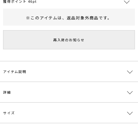
獲得ポイント 46pt
※このアイテムは、
返品対象外商品
です。
RUNWAY Passport
ポイント
旧 MS PASSPORTポイント
再入荷のお知らせ
46
ポイント獲得
ポイントについて
アイテム説明
トレンドの小花柄と透け感がPOINTのスカート
詳細
フィットしすぎないIラインデザインがシックな印象。
シンプルなTOPSに合わせて春夏に着たい1着
同じ素材のトップスはこちら↓
サイズ
素材
表地:ポリエステル100％ 裏地:ポリエステル
>>0320204008 フラワーカシュクールブラウス
100％
---------------------------------------------------
原産国
中国
サイズ
ウエスト
総丈
重さ
透け感：あり