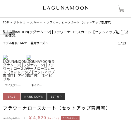
TOP
ボトムス
スカート
フラワーナロースカート【セットアップ着用可】
0
モデル身長 164cm 着用サイズ S
1
/
13
アイスブルー
ネイビー
SALE
MARK DOWN
SET UP
フラワーナロースカート【セットアップ着用可】
￥4,620
￥15,400
→
70%OFF
(tax in)