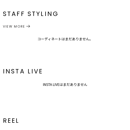
裏地：あり
S
最小62cm 最大72cm
83.5cm
約152g
メーカー品
0320208006
生地の厚さ：薄い
番
STAFF STYLING
洗濯：×
M
最小65cm 最大78cm
89cm
約158g
伸縮性：若干あり(ウエスト後ろゴム)
ウエスト：一部ゴム仕様 スリット：[S]21cm[M]23cm
ボトムス
スカート
光沢感：なし
カテゴリー
VIEW MORE
---------------------------------------------------
サイズガイド
コーディネートはまだありません。
▼スタイリングおすすめITEM▼
トップス一覧はこちら
シューズ一覧はこちら
アクセサリー一覧はこちら
INSTA LIVE
INSTA LIVEはまだありません
REEL