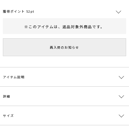
獲得ポイント 52pt
※このアイテムは、
返品対象外商品
です。
RUNWAY Passport
ポイント
旧 MS PASSPORTポイント
再入荷のお知らせ
52
ポイント獲得
ポイントについて
アイテム説明
表情の違う2種類の糸を使用したニットスカート。
詳細
さらに編地を変化させ見え方にコントラストを持たせたMIX感がデザ
インポイント。
同素材の
サイズ
>>チェンジヤーンニットプルオーバー
素材
表地 本体:レーヨン68％ ポリエステル32％ 別布
の展開もございます。
部分:ポリエステル98％ ポリウレタン2％ 裏地:ポ
リエステル100%