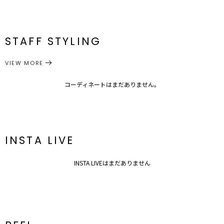
■スタイリングポイント・おすすめ
サイズ
ウエスト
ヒップ
総丈
重さ
・同素材のチェンジヤーンニットプルオーバーとセットアップ着用が
原産国
中国
おすすめ。
最小68cm 最大
S
78cm
83cm
約392g
108cm
メーカー品
0320608006
最小72cm 最大
STAFF STYLING
---------------------------------------------------
M
84cm
87cm
約429g
110cm
番
透け感：なし
ウエスト：ゴム仕様
裏地：あり
VIEW MORE
ボトムス
スカート
生地の厚さ：厚手
カテゴリー
サイズガイド
洗濯：手洗い可
コーディネートはまだありません。
伸縮性：あり
光沢感：なし
---------------------------------------------------
▼スタイリングおすすめITEM▼
アウタ―ー覧はこちら
INSTA LIVE
トップス一覧はこちら
シューズ一覧はこちら
アクセサリー一覧はこちら
INSTA LIVEはまだありません
バック一覧はこちら