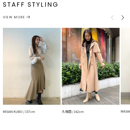
メーカー品
一部ゴム仕様:最
0322408003
前スカート
STAFF STYLING
付属:予備
・コルセットスリットパンツ
M
小66cm 最大
76.5cm 後スカ
約438g
ボタン1個
番
74cm
ート93cm
■スタイリングポイント
VIEW MORE
サイズガイド
ボトムス
スカート
・しっかりした生地感がオフィスカジュアルスタイルにピッタリ
カテゴリー
・コルセットデザインなのでTOPSはINスタイルがおすすめ
---------------------------------------------------
透け感：なし
裏地：あり
生地の厚さ：普通
洗濯：30℃以下の非常に弱い洗濯可
伸縮性：後ろゴム仕様
ポケット：あり
ジップ：サイド
---------------------------------------------------
▼スタイリングおすすめITEM▼
アウター一覧はこちら
トップス一覧はこちら
シューズ一覧はこちら
アクセサリー一覧はこちら
MASAK
MISAKI KUBO / 157cm
久保田 / 162cm
バック一覧はこちら