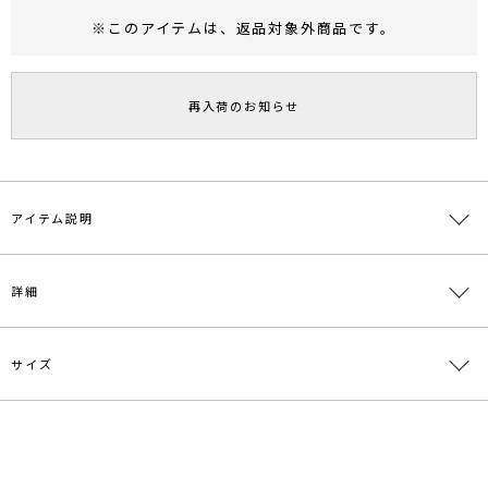
※このアイテムは、
返品対象外商品
です。
RUNWAY Passport
ポイント
旧 MS PASSPORTポイント
再入荷のお知らせ
61
ポイント獲得
ポイントについて
アイテム説明
■□2022AUTUMN LOOKBOOK掲載アイテム□■
詳細
■デザインポイント
コルセットデザインのラップスカート。
イレギュラーヘムのカッティングで、足元に動きを与えてくれます。
サイズ
素材
本体:ポリエステル61％ レーヨン25％ 再生繊維
ヘムにフレアーのあるマーメイドシルエットで、上品に着こなしてい
(セルロース)7％ ポリウレタン6％ 麻1％ 裏地:ポ
ただけます。
リエステル100％
ウエストデザインがポイントになるため、シンプルなトップスと合わ
サイズ
ウエスト
総丈
その他
重さ
せるだけで決まるオススメのデザインスカートです。
原産国
中国
一部ゴム仕様:最
前スカート73cm
付属:予備
S
小62cm 最大
後スカート
約422g
ボタン1個
◆シリーズアイテム
70cm
89.5cm