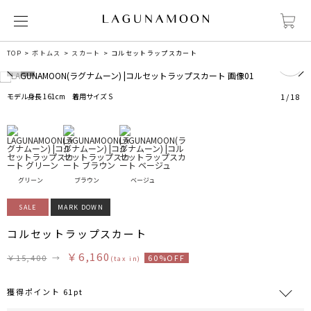
0
TOP
ボトムス
スカート
コルセットラップスカート
モデル身長 161cm 着用サイズ S
1
/
18
グリーン
ブラウン
ベージュ
SALE
MARK DOWN
コルセットラップスカート
￥6,160
￥15,400
→
60%OFF
(tax in)
獲得ポイント 61pt