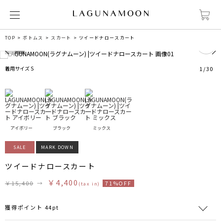
0
TOP
ボトムス
スカート
ツイードナロースカート
着用サイズ S
1
/
30
アイボリー
ブラック
ミックス
SALE
MARK DOWN
ツイードナロースカート
￥4,400
￥15,400
→
71%OFF
(tax in)
獲得ポイント 44pt