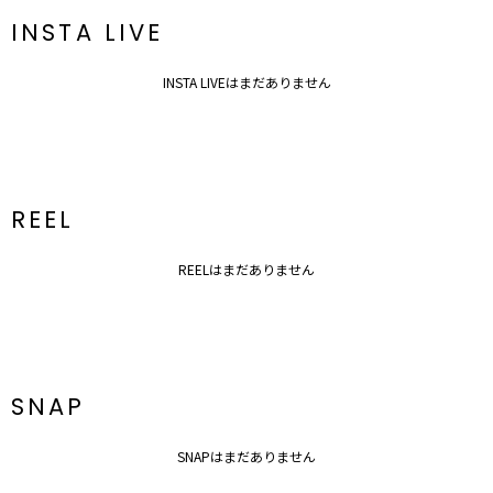
新商品やセール情報など、いち早くお得な情報をゲット！
ぜひご活用ください！
INSTA LIVE
※着用画像はフラッシュの加減で実際の製品と色味等が異なる場合が
INSTA LIVEはまだありません
ございますので、
生地のズームアップ画像をご確認ください。
※ご利用の端末画面の設定により実際の商品と色味が異なる場合がご
ざいます。
REEL
REELはまだありません
SNAP
SNAPはまだありません