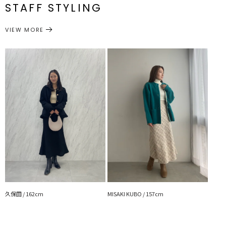
一部ゴム仕様:64～
STAFF STYLING
・シンプルなニットやブラウスと合わせればオフィスカジュアルにも
M
88cm
93cm
約438g
71cm
原産国
中国
ピッタリ
サイズガイド
VIEW MORE
メーカー品
0323508004
---------------------------------------------------
番
透け感：なし
裏地：あり
ボトムス
スカート
生地の厚さ：厚手
カテゴリー
洗濯：手洗い可
伸縮性：ウエスト後ろゴム仕様
ポケット：なし
ジップ：バック
---------------------------------------------------
▼スタイリングおすすめITEM▼
アウター一覧はこちら
トップス一覧はこちら
ボトムス一覧はこちら
シューズ一覧はこちら
アクセサリー一覧はこちら
【知って得する便利機能◎ 】
久保田 / 162cm
MISAKI KUBO / 157cm
■商品のお気に入り登録
再入荷時、ラスト１点の時、セール開始時にお知らせします。
■ブランドのお気に入り登録