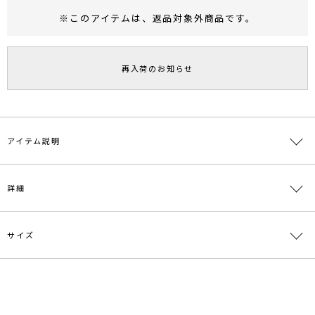
※このアイテムは、
返品対象外商品
です。
RUNWAY Passport
ポイント
旧 MS PASSPORTポイント
再入荷のお知らせ
44
ポイント獲得
ポイントについて
アイテム説明
■デザインポイント
詳細
2種類のツイード素材を使用。
バイヤスどりにすることで素材の落ち感が加わり女性らしいシルエッ
トのスカートになりました。
通勤や友達との食事会、デートなど幅広く対応して頂ける1枚です。
サイズ
素材
[アイボリー]表地:ポリエステル100% 裏地:ポリ
エステル100%[ブラック]表地:ポリエステル86%
◆シリーズアイテム
レーヨン6% 綿6% ポリウレタン2% 裏地:ポリエ
・ツイードジャケット
ステル100%[ミックス]表地:ポリエステル75%
サイズ
ウエスト
ヒップ
総丈
重さ
綿16% レーヨン7% ポリウレタン2% 裏地:ポリ
■スタイリングポイント
一部ゴム仕様:61～
エステル100%
S
85cm
87.5cm
約406g
68cm
・同素材のツイードジャケットとSETUPで