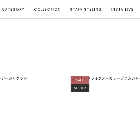
CATEGORY
COLLECTION
STAFF STYLING
INSTA LIVE
SALE
SET UP