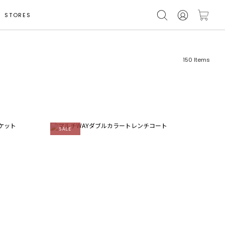
STORES
150
Items
SALE
フリーワード
売れ筋順
新着順
CLOSE
おすすめ順
カテゴリ
高い順
サブカテゴリ
安い順
販売状況