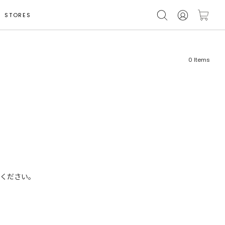
STORES
0
Items
フリーワード
売れ筋順
新着順
CLOSE
おすすめ順
ください。
カテゴリ
高い順
サブカテゴリ
安い順
販売状況